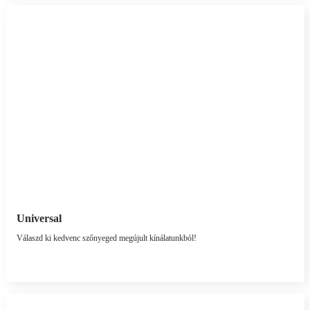
Universal
Válaszd ki kedvenc szőnyeged megújult kínálatunkból!