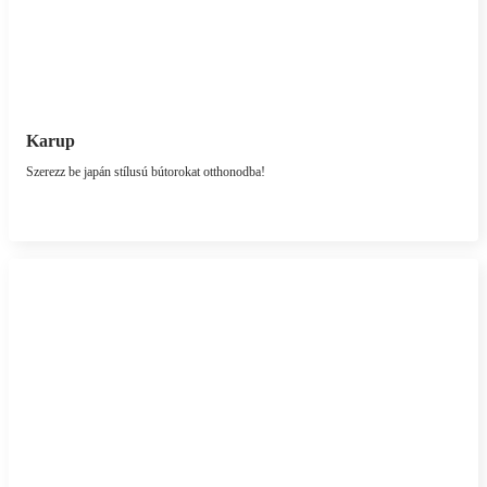
Karup
Szerezz be japán stílusú bútorokat otthonodba!