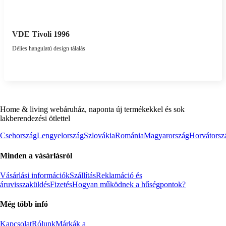
VDE Tivoli 1996
Délies hangulatú design tálalás
Home & living webáruház, naponta új termékekkel és sok
lakberendezési ötlettel
Csehország
Lengyelország
Szlovákia
Románia
Magyarország
Horvátorsz
Minden a vásárlásról
Vásárlási információk
Szállítás
Reklamáció és
áruvisszaküldés
Fizetés
Hogyan működnek a hűségpontok?
Még több infó
Kapcsolat
Rólunk
Márkák a