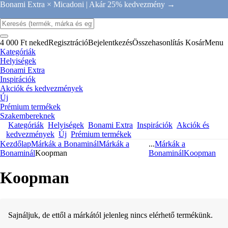
Bonami Extra × Micadoni |
Akár 25% kedvezmény →
4 000 Ft neked
Regisztráció
Bejelentkezés
Összehasonlítás
Kosár
Menu
Kategóriák
Helyiségek
Bonami Extra
Inspirációk
Akciók és kedvezmények
Új
Prémium termékek
Szakembereknek
Kategóriák
Helyiségek
Bonami Extra
Inspirációk
Akciók és
kedvezmények
Új
Prémium termékek
Kezdőlap
Márkák a Bonaminál
Márkák a
...
Márkák a
Bonaminál
Koopman
Bonaminál
Koopman
Koopman
Sajnáljuk, de ettől a márkától jelenleg nincs elérhető termékünk.