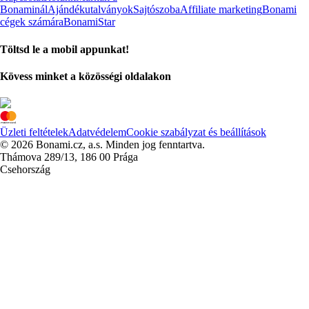
Bonaminál
Ajándékutalványok
Sajtószoba
Affiliate marketing
Bonami
cégek számára
BonamiStar
Töltsd le a mobil appunkat!
Kövess minket a közösségi oldalakon
Üzleti feltételek
Adatvédelem
Cookie szabályzat és beállítások
© 2026 Bonami.cz, a.s. Minden jog fenntartva.
Thámova 289/13, 186 00 Prága
Csehország