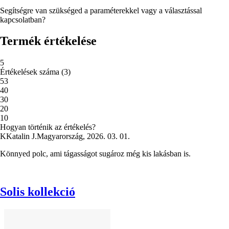
Segítségre van szükséged a paraméterekkel vagy a választással
kapcsolatban?
Termék értékelése
5
Értékelések száma
(
3
)
5
3
4
0
3
0
2
0
1
0
Hogyan történik az értékelés?
K
Katalin J.
Magyarország
,
2026. 03. 01.
Könnyed polc, ami tágasságot sugároz még kis lakásban is.
Solis kollekció