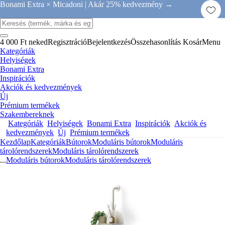
Bonami Extra × Micadoni |
Akár 25% kedvezmény →
4 000 Ft neked
Regisztráció
Bejelentkezés
Összehasonlítás
Kosár
Menu
Kategóriák
Helyiségek
Bonami Extra
Inspirációk
Akciók és kedvezmények
Új
Prémium termékek
Szakembereknek
Kategóriák
Helyiségek
Bonami Extra
Inspirációk
Akciók és
kedvezmények
Új
Prémium termékek
Kezdőlap
Kategóriák
Bútorok
Moduláris bútorok
Moduláris
tárolórendszerek
Moduláris tárolórendszerek
...
Moduláris bútorok
Moduláris tárolórendszerek