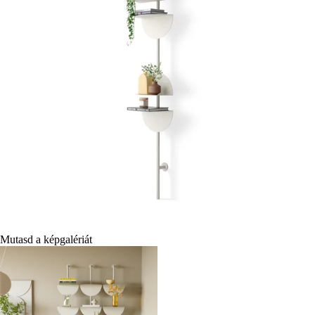
Mutasd a képgalériát