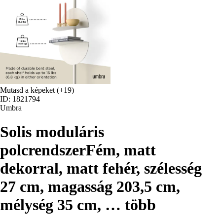
Mutasd a képeket
(+19)
ID: 1821794
Umbra
Solis moduláris
polcrendszer
Fém, matt
dekorral, matt fehér, szélesség
27 cm, magasság 203,5 cm,
mélység 35 cm
, …
több