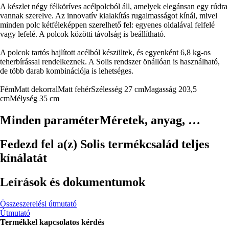
A készlet négy félköríves acélpolcból áll, amelyek elegánsan egy rúdra
vannak szerelve. Az innovatív kialakítás rugalmasságot kínál, mivel
minden polc kétféleképpen szerelhető fel: egyenes oldalával felfelé
vagy lefelé. A polcok közötti távolság is beállítható.
A polcok tartós hajlított acélból készültek, és egyenként 6,8 kg-os
teherbírással rendelkeznek. A Solis rendszer önállóan is használható,
de több darab kombinációja is lehetséges.
Fém
Matt dekorral
Matt fehér
Szélesség 27 cm
Magasság 203,5
cm
Mélység 35 cm
Minden paraméter
Méretek, anyag, …
Fedezd fel a(z) Solis termékcsalád teljes
kínálatát
Leírások és dokumentumok
Összeszerelési útmutató
Útmutató
Termékkel kapcsolatos kérdés