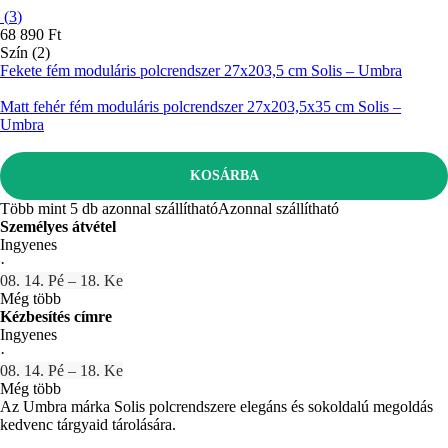
(
3
)
68 890 Ft
Szín (2)
Fekete fém moduláris polcrendszer 27x203,5 cm Solis – Umbra
Matt fehér fém moduláris polcrendszer 27x203,5x35 cm Solis –
Umbra
KOSÁRBA
Több mint 5 db azonnal szállítható
Azonnal szállítható
Személyes átvétel
Ingyenes
·
08. 14. Pé – 18. Ke
Még több
Kézbesítés címre
Ingyenes
·
08. 14. Pé – 18. Ke
Még több
Az Umbra márka Solis polcrendszere elegáns és sokoldalú megoldás
kedvenc tárgyaid tárolására.