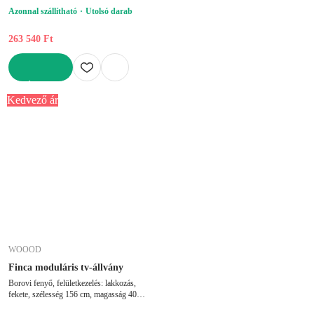
Azonnal szállítható
Utolsó darab
263 540 Ft
KOSÁRBA
Kedvező ár
WOOOD
Finca moduláris tv-állvány
Borovi fenyő, felületkezelés: lakkozás,
fekete, szélesség 156 cm, magasság 40
cm, mélység 40 cm