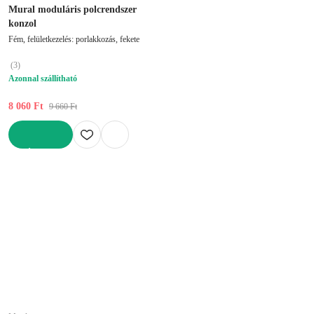
Mural moduláris polcrendszer
konzol
Fém, felületkezelés: porlakkozás, fekete
(
3
)
Azonnal szállítható
8 060 Ft
9 660 Ft
KOSÁRBA