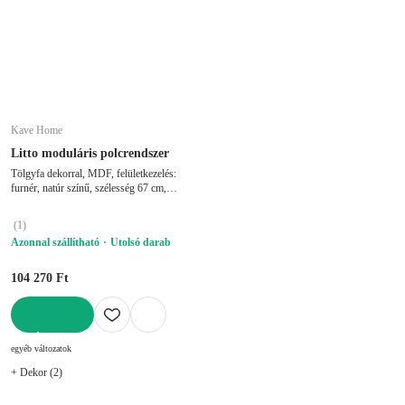
Kave Home
Litto moduláris polcrendszer
Tölgyfa dekorral, MDF, felületkezelés:
furnér, natúr színű, szélesség 67 cm,
magasság 38 cm, mélység 30 cm
(
1
)
Azonnal szállítható
Utolsó darab
104 270 Ft
KOSÁRBA
egyéb változatok
+ Dekor (2)