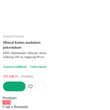
Hammel Furniture
Mistral Kubus moduláris
polcrendszer
MDF, felületkezelés: lakkozás, fekete,
szélesség 169 cm, magasság 69 cm,
mélység 32,5 cm
Azonnal szállítható
Utolsó darab
191 640 Ft
277 990 Ft
KOSÁRBA
Premium
-31%
Csak a Bonamin