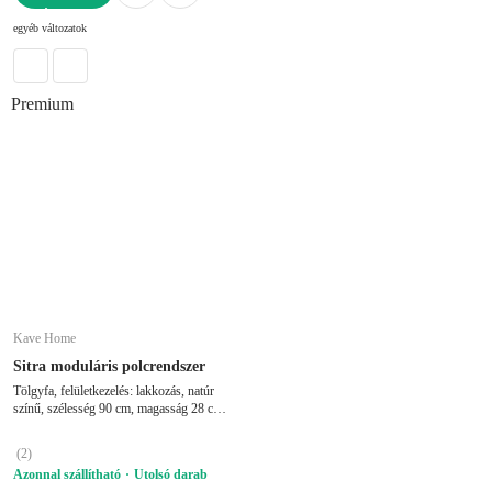
KOSÁRBA
egyéb változatok
Premium
Kave Home
Sitra moduláris polcrendszer
Tölgyfa, felületkezelés: lakkozás, natúr
színű, szélesség 90 cm, magasság 28 cm,
mélység 23 cm
(
2
)
Azonnal szállítható
Utolsó darab