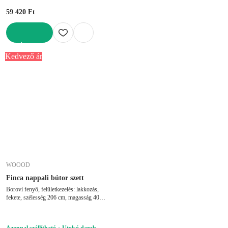
59 420 Ft
KOSÁRBA
Kedvező ár
WOOOD
Finca nappali bútor szett
Borovi fenyő, felületkezelés: lakkozás,
fekete, szélesség 206 cm, magasság 40
cm, mélység 40 cm
Azonnal szállítható
Utolsó darab