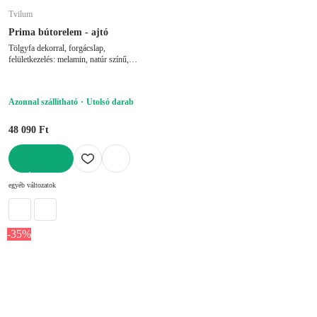
Tvilum
Prima bútorelem - ajtó
Tölgyfa dekorral, forgácslap,
felületkezelés: melamin, natúr színű,
84x105 cm
Azonnal szállítható
Utolsó darab
48 090 Ft
KOSÁRBA
egyéb változatok
-35%