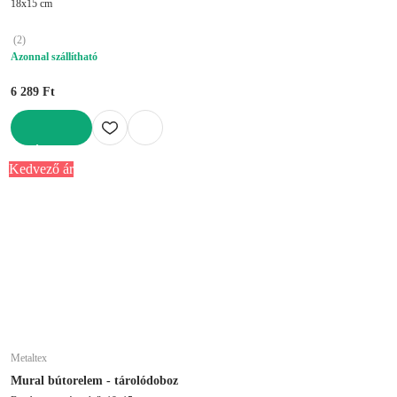
18x15 cm
(
2
)
Azonnal szállítható
6 289 Ft
KOSÁRBA
Kedvező ár
Metaltex
Mural bútorelem - tárolódoboz