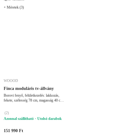
+ Méretek (3)
WOOOD
Finca moduláris tv-állvány
Borovi fenyő, felületkezelés: lakkozás,
fekete, szélesség 78 cm, magasság 40 cm,
mélység 40 cm
(
2
)
Azonnal szállítható
Utolsó darabok
151 990 Ft