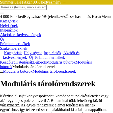
Summer Sale |
Akár 30% kedvezmény →
4 000 Ft neked
Regisztráció
Bejelentkezés
Összehasonlítás
Kosár
Menu
Kategóriák
Helyiségek
Inspirációk
Akciók és kedvezmények
Új
Prémium termékek
Szakembereknek
Kategóriák
Helyiségek
Inspirációk
Akciók és
kedvezmények
Új
Prémium termékek
Kezdőlap
Kategóriák
Bútorok
Moduláris bútorok
Moduláris
bútorok
Moduláris tárolórendszerek
...
Moduláris bútorok
Moduláris tárolórendszerek
Moduláris tárolórendszerek
Készítsd el saját könyvespolcodat, komódodat, polckészletedet vagy
akár egy teljes polcrendszert! A Bonaminál több lehetőség közül
választhatsz. Az egyes rendszerek elemei tökéletesen illenek
egymáshoz, így tetszésed szerint alakíthatod ki a falat a nappaliban, a