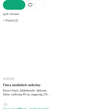
KOSÁRBA
egyéb változatok
+ Pozíció (2)
WOOOD
Finca moduláris szekrény
Borovi fenyő, felületkezelés: lakkozás,
fekete, szélesség 40 cm, magasság 210
cm, mélység 40 cm
(
3
)
Azonnal szállítható
Utolsó darabok