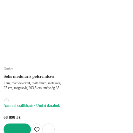
Umbra
Solis moduláris polcrendszer
Fém, matt dekorral, matt fehér, szélesség
27 cm, magasság 203,5 cm, mélység 35
cm
(
3
)
Azonnal szállítható
Utolsó darabok
68 890 Ft