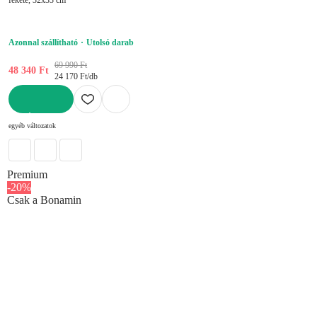
Azonnal szállítható
Utolsó darab
69 990 Ft
48 340 Ft
24 170 Ft/db
KOSÁRBA
egyéb változatok
Premium
-20%
Csak a Bonamin