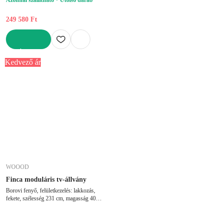
249 580 Ft
KOSÁRBA
Kedvező ár
WOOOD
Finca moduláris tv-állvány
Borovi fenyő, felületkezelés: lakkozás,
fekete, szélesség 231 cm, magasság 40
cm, mélység 40 cm