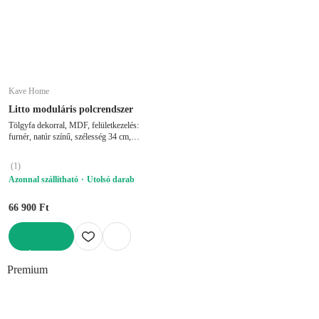
Kave Home
Litto moduláris polcrendszer
Tölgyfa dekorral, MDF, felületkezelés:
furnér, natúr színű, szélesség 34 cm,
magasság 38 cm, mélység 30 cm
(
1
)
Azonnal szállítható
Utolsó darab
66 900 Ft
KOSÁRBA
Premium