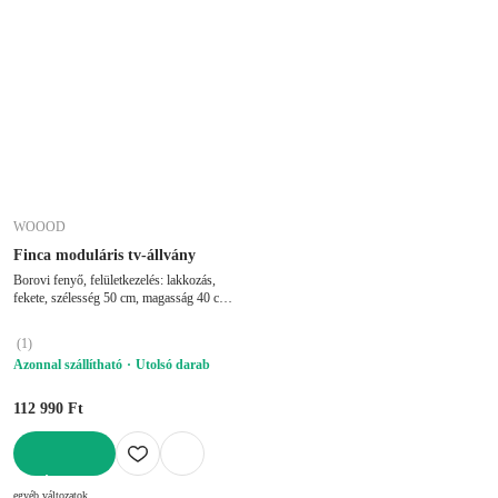
WOOOD
Finca moduláris tv-állvány
Borovi fenyő, felületkezelés: lakkozás,
fekete, szélesség 50 cm, magasság 40 cm,
mélység 40 cm
(
1
)
Azonnal szállítható
Utolsó darab
112 990 Ft
KOSÁRBA
egyéb változatok