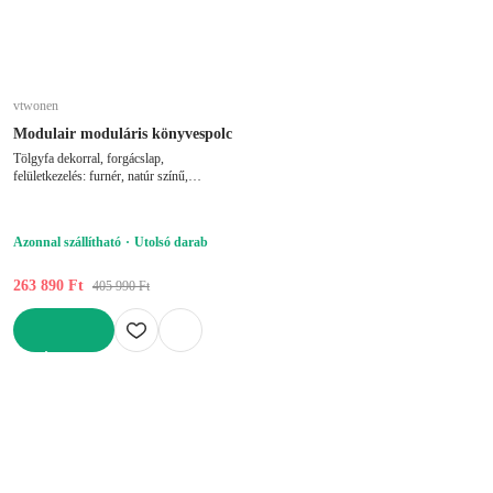
vtwonen
Modulair moduláris könyvespolc
Tölgyfa dekorral, forgácslap,
felületkezelés: furnér, natúr színű,
szélesség 110 cm, magasság 199 cm,
mélység 40 cm
Azonnal szállítható
Utolsó darab
263 890 Ft
405 990 Ft
KOSÁRBA