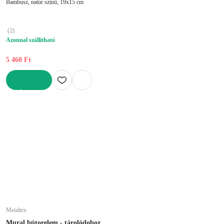
Bambusz, natúr színű, 19x15 cm
(
2
)
Azonnal szállítható
5 460 Ft
KOSÁRBA
Metaltex
Mural bútorelem - tárolódoboz