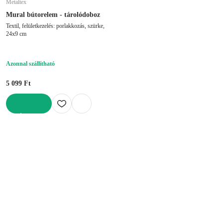
Metaltex
Mural bútorelem - tárolódoboz
Textil, felületkezelés: porlakkozás, szürke,
24x9 cm
Azonnal szállítható
5 099 Ft
KOSÁRBA