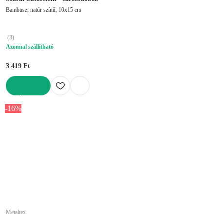
Bambusz, natúr színű, 10x15 cm
(
3
)
Azonnal szállítható
3 419 Ft
KOSÁRBA
-16%
Metaltex