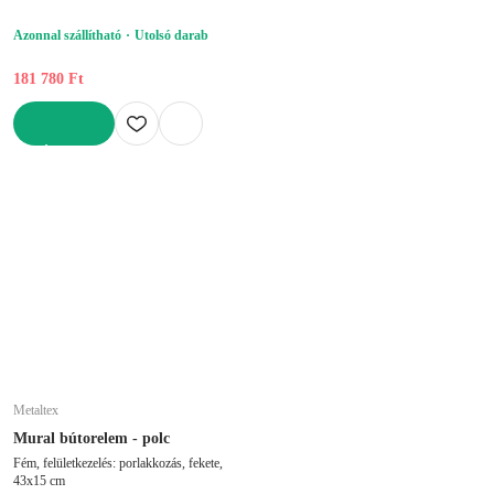
Azonnal szállítható
Utolsó darab
181 780 Ft
KOSÁRBA
Metaltex
Mural bútorelem - polc
Fém, felületkezelés: porlakkozás, fekete,
43x15 cm