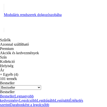
Moduláris rendszerek dolgozószobába
Szűrők
Azonnal szállítható
Premium
Akciók és kedvezmények
Szín
Kollekció
Helyiség
Ár
+ Egyéb (4)
101 termék
Bestseller
Bestseller
Bestseller
Legnagyobb
kedvezmény
Legolcsóbb
Legdrágább
Legújabb
Értékelés
szerint
Darabonként a legolcsóbb