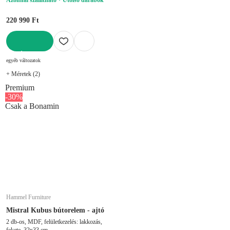
220 990 Ft
KOSÁRBA
egyéb változatok
+ Méretek (2)
Premium
-30%
Csak a Bonamin
Hammel Furniture
Mistral Kubus bútorelem - ajtó
2 db-os, MDF, felületkezelés: lakkozás,
fekete, 32x33 cm