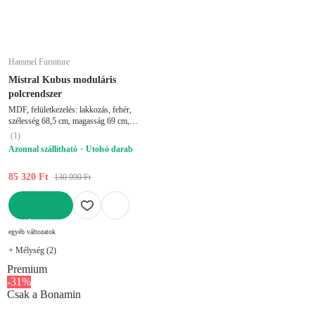
Hammel Furniture
Mistral Kubus moduláris
polcrendszer
MDF, felületkezelés: lakkozás, fehér,
szélesség 68,5 cm, magasság 69 cm,
mélység 32,5 cm
(
1
)
Azonnal szállítható
Utolsó darab
85 320 Ft
130 990 Ft
KOSÁRBA
egyéb változatok
+ Mélység (2)
Premium
-31%
Csak a Bonamin