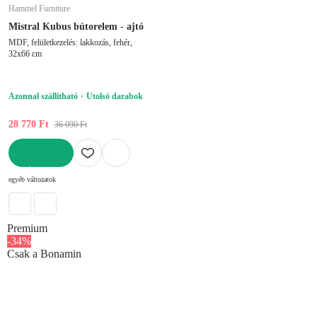
Hammel Furniture
Mistral Kubus bútorelem - ajtó
MDF, felületkezelés: lakkozás, fehér,
32x66 cm
Azonnal szállítható
Utolsó darabok
28 770 Ft
36 090 Ft
KOSÁRBA
egyéb változatok
Premium
-34%
Csak a Bonamin