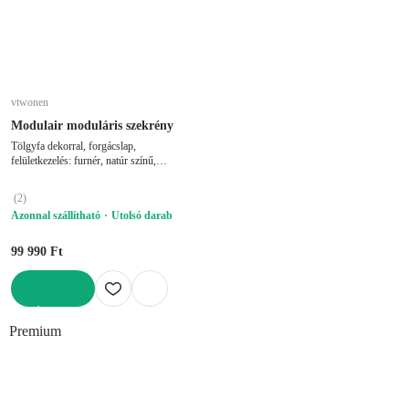
vtwonen
Modulair moduláris szekrény
Tölgyfa dekorral, forgácslap,
felületkezelés: furnér, natúr színű,
szélesség 40 cm, magasság 44 cm,
mélység 40 cm
(
2
)
Azonnal szállítható
Utolsó darab
99 990 Ft
KOSÁRBA
Premium