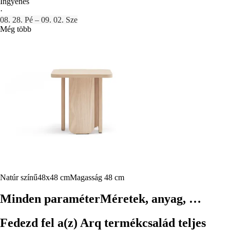
Ingyenes
·
08. 28. Pé – 09. 02. Sze
Még több
Natúr színű
48x48 cm
Magasság 48 cm
Minden paraméter
Méretek, anyag, …
Fedezd fel a(z) Arq termékcsalád teljes