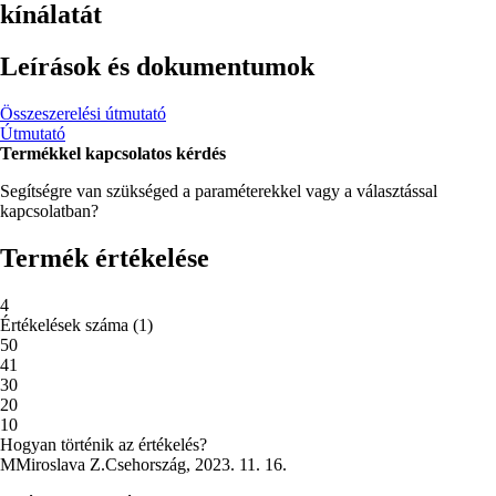
kínálatát
Leírások és dokumentumok
Összeszerelési útmutató
Útmutató
Termékkel kapcsolatos kérdés
Segítségre van szükséged a paraméterekkel vagy a választással
kapcsolatban?
Termék értékelése
4
Értékelések száma
(
1
)
5
0
4
1
3
0
2
0
1
0
Hogyan történik az értékelés?
M
Miroslava Z.
Csehország
,
2023. 11. 16.