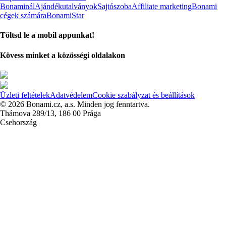
Bonaminál
Ajándékutalványok
Sajtószoba
Affiliate marketing
Bonami
cégek számára
BonamiStar
Töltsd le a mobil appunkat!
Kövess minket a közösségi oldalakon
Üzleti feltételek
Adatvédelem
Cookie szabályzat és beállítások
© 2026 Bonami.cz, a.s. Minden jog fenntartva.
Thámova 289/13, 186 00 Prága
Csehország