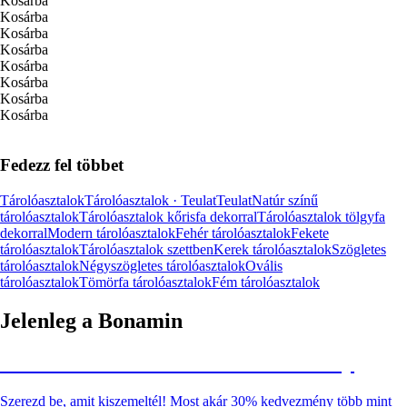
Kosárba
Kosárba
Kosárba
Kosárba
Kosárba
Kosárba
Kosárba
Kosárba
Fedezz fel többet
Tárolóasztalok
Tárolóasztalok · Teulat
Teulat
Natúr színű
tárolóasztalok
Tárolóasztalok kőrisfa dekorral
Tárolóasztalok tölgyfa
dekorral
Modern tárolóasztalok
Fehér tárolóasztalok
Fekete
tárolóasztalok
Tárolóasztalok szettben
Kerek tárolóasztalok
Szögletes
tárolóasztalok
Négyszögletes tárolóasztalok
Ovális
tárolóasztalok
Tömörfa tárolóasztalok
Fém tárolóasztalok
Jelenleg a Bonamin
Summer Sale: Akár 30% kedvezmény
Szerezd be, amit kiszemeltél! Most akár 30% kedvezmény több mint