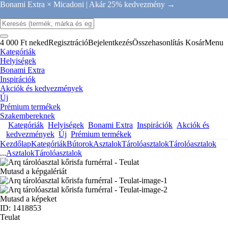
Bonami Extra × Micadoni |
Akár 25% kedvezmény →
4 000 Ft neked
Regisztráció
Bejelentkezés
Összehasonlítás
Kosár
Menu
Kategóriák
Helyiségek
Bonami Extra
Inspirációk
Akciók és kedvezmények
Új
Prémium termékek
Szakembereknek
Kategóriák
Helyiségek
Bonami Extra
Inspirációk
Akciók és
kedvezmények
Új
Prémium termékek
Kezdőlap
Kategóriák
Bútorok
Asztalok
Tárolóasztalok
Tárolóasztalok
...
Asztalok
Tárolóasztalok
Mutasd a képgalériát
Mutasd a képeket
ID: 1418853
Teulat