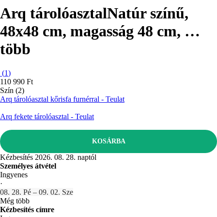
Arq tárolóasztal
Natúr színű,
48x48 cm, magasság 48 cm
, …
több
(
1
)
110 990 Ft
Szín (2)
Arq tárolóasztal kőrisfa furnérral - Teulat
Arq fekete tárolóasztal - Teulat
KOSÁRBA
Kézbesítés 2026. 08. 28. naptól
Személyes átvétel
Ingyenes
·
08. 28. Pé – 09. 02. Sze
Még több
Kézbesítés címre