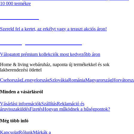
10 000 termékre
Kerti akciók
Szereld fel a kertet, az erkélyt vagy a teraszt akciós áron!
Akciós prémium termékek
Válogatott prémium kollekciók most kedvezőbb áron
Home & living webáruház, naponta új termékekkel és sok
lakberendezési ötlettel
Csehország
Lengyelország
Szlovákia
Románia
Magyarország
Horvátorsz
Minden a vásárlásról
Vásárlási információk
Szállítás
Reklamáció és
áruvisszaküldés
Fizetés
Hogyan működnek a hűségpontok?
Még több infó
Kapcsolat
Rólunk
Márkák a