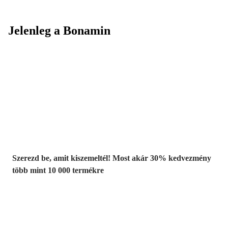
Jelenleg a Bonamin
Summer Sale:
Akár 30%
kedvezmény
Szerezd be, amit kiszemeltél! Most akár 30% kedvezmény
több mint 10 000 termékre
Kerti akciók