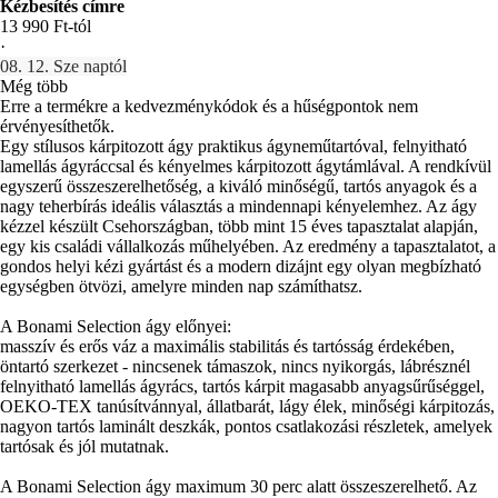
Kézbesítés címre
13 990 Ft-tól
·
08. 12. Sze naptól
Még több
Erre a termékre a kedvezménykódok és a hűségpontok nem
érvényesíthetők.
Egy stílusos kárpitozott ágy praktikus ágyneműtartóval, felnyitható
lamellás ágyráccsal és kényelmes kárpitozott ágytámlával. A rendkívül
egyszerű összeszerelhetőség, a kiváló minőségű, tartós anyagok és a
nagy teherbírás ideális választás a mindennapi kényelemhez. Az ágy
kézzel készült Csehországban, több mint 15 éves tapasztalat alapján,
egy kis családi vállalkozás műhelyében. Az eredmény a tapasztalatot, a
gondos helyi kézi gyártást és a modern dizájnt egy olyan megbízható
egységben ötvözi, amelyre minden nap számíthatsz.
A Bonami Selection ágy előnyei:
masszív és erős váz a maximális stabilitás és tartósság érdekében,
öntartó szerkezet - nincsenek támaszok, nincs nyikorgás, lábrésznél
felnyitható lamellás ágyrács, tartós kárpit magasabb anyagsűrűséggel,
OEKO-TEX tanúsítvánnyal, állatbarát, lágy élek, minőségi kárpitozás,
nagyon tartós laminált deszkák, pontos csatlakozási részletek, amelyek
tartósak és jól mutatnak.
A Bonami Selection ágy maximum 30 perc alatt összeszerelhető. Az