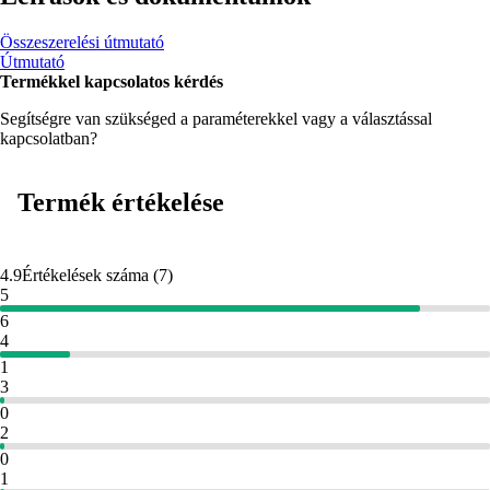
Összeszerelési útmutató
Útmutató
Termékkel kapcsolatos kérdés
Segítségre van szükséged a paraméterekkel vagy a választással
kapcsolatban?
Termék értékelése
4.9
Értékelések száma
(
7
)
5
6
4
1
3
0
2
0
1