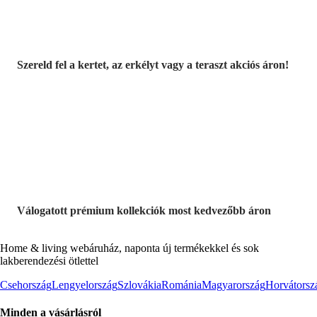
Szereld fel a kertet, az erkélyt vagy a teraszt akciós áron!
Akciós prémium
termékek
Válogatott prémium kollekciók most kedvezőbb áron
Home & living webáruház, naponta új termékekkel és sok
lakberendezési ötlettel
Csehország
Lengyelország
Szlovákia
Románia
Magyarország
Horvátorsz
Minden a vásárlásról