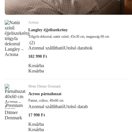
Actona
Langley éjjeliszekrény
Tölgyfa dekorral, natúr színű, 45x30 cm, magasság 60 cm
(
2
)
Azonnal szállítható
Utolsó darabok
102 990 Ft
Kosárba
Kosárba
Mette Ditmer Denmark
Across párnahuzat
Pamut, csíkos, 40x60 cm
Premium
Azonnal szállítható
Utolsó darab
17 990 Ft
Kosárba
Kosárba