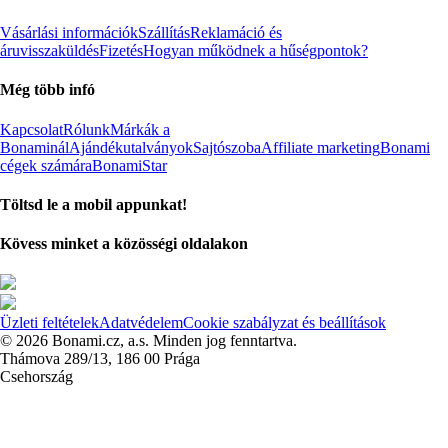
Vásárlási információk
Szállítás
Reklamáció és
áruvisszaküldés
Fizetés
Hogyan működnek a hűségpontok?
Még több infó
Kapcsolat
Rólunk
Márkák a
Bonaminál
Ajándékutalványok
Sajtószoba
Affiliate marketing
Bonami
cégek számára
BonamiStar
Töltsd le a mobil appunkat!
Kövess minket a közösségi oldalakon
Üzleti feltételek
Adatvédelem
Cookie szabályzat és beállítások
© 2026 Bonami.cz, a.s. Minden jog fenntartva.
Thámova 289/13, 186 00 Prága
Csehország