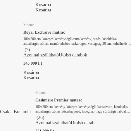
Kosárba
Kosárba
Moonia
Royal Exclusive matrac
180x200 cm, közepes keménységű-extra kemény, rugós, kétoldalas-
antiallergén-zónás, memóriahabos-táskarugós, vastagság 30 cm, terhelhetőség
200 kg
(
7
)
Azonnal szállítható
Utolsó darabok
345 990 Ft
Kosárba
Kosárba
Moonia
Cashmere Premier matrac
180x200 cm, kemény-közepes keménységű, habszivacs, kétoldalas-
Csak a Bonamin
antiallergén-zónás-hőszabályozó, hideghab-nagy sűrűségű habbal,
vastagság 27 cm, terhelhetőség 180 kg
(
26
)
Azonnal szállítható
Utolsó darab