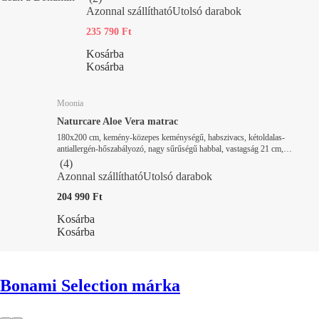
Azonnal szállítható
Utolsó darabok
235 790 Ft
Kosárba
Kosárba
Moonia
Naturcare Aloe Vera matrac
180x200 cm, kemény-közepes keménységű, habszivacs, kétoldalas-
antiallergén-hőszabályozó, nagy sűrűségű habbal, vastagság 21 cm,
terhelhetőség 180 kg
(
4
)
Azonnal szállítható
Utolsó darabok
204 990 Ft
Kosárba
Kosárba
Bonami Selection márka