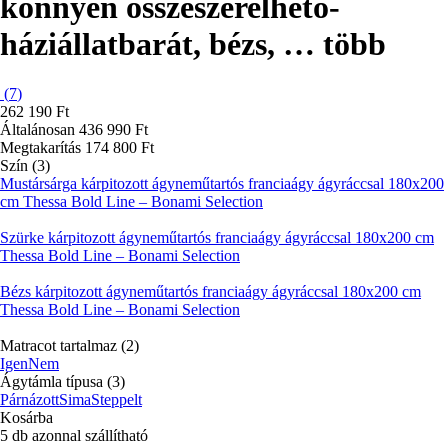
könnyen összeszerelhető-
háziállatbarát, bézs
, …
több
(
7
)
262 190 Ft
Általánosan 436 990 Ft
Megtakarítás 174 800 Ft
Szín (3)
Mustársárga kárpitozott ágyneműtartós franciaágy ágyráccsal 180x200
cm Thessa Bold Line – Bonami Selection
Szürke kárpitozott ágyneműtartós franciaágy ágyráccsal 180x200 cm
Thessa Bold Line – Bonami Selection
Bézs kárpitozott ágyneműtartós franciaágy ágyráccsal 180x200 cm
Thessa Bold Line – Bonami Selection
Matracot tartalmaz (2)
Igen
Nem
Ágytámla típusa (3)
Párnázott
Sima
Steppelt
Kosárba
5 db azonnal szállítható