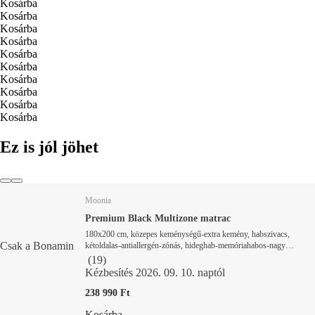
Kosárba
Kosárba
Kosárba
Kosárba
Kosárba
Kosárba
Kosárba
Kosárba
Kosárba
Kosárba
Ez is jól jöhet
Moonia
Premium Black Multizone matrac
180x200 cm, közepes keménységű-extra kemény, habszivacs,
Csak a Bonamin
kétoldalas-antiallergén-zónás, hideghab-memóriahabos-nagy
sűrűségű habbal, vastagság 27 cm, terhelhetőség 180 kg
(
19
)
Kézbesítés 2026. 09. 10. naptól
238 990 Ft
Kosárba