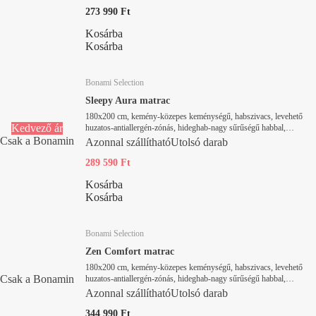
273 990 Ft
Kosárba
Kosárba
Bonami Selection
Sleepy Aura matrac
180x200 cm, kemény-közepes keménységű, habszivacs, levehető
Kedvező ár
huzatos-antiallergén-zónás, hideghab-nagy sűrűségű habbal,
vastagság 21 cm, terhelhetőség 120 kg
Csak a Bonamin
Azonnal szállítható
Utolsó darab
289 590 Ft
Kosárba
Kosárba
Bonami Selection
Zen Comfort matrac
180x200 cm, kemény-közepes keménységű, habszivacs, levehető
Csak a Bonamin
huzatos-antiallergén-zónás, hideghab-nagy sűrűségű habbal,
vastagság 21 cm, terhelhetőség 120 kg
Azonnal szállítható
Utolsó darab
344 990 Ft