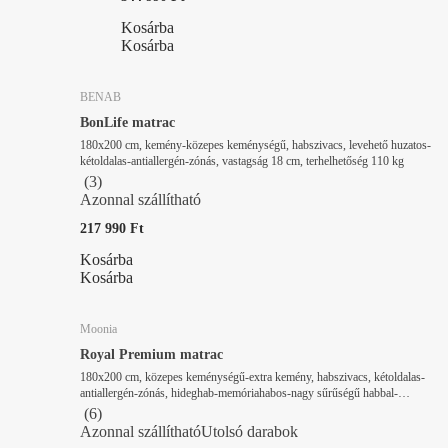
Kosárba
Kosárba
BENAB
BonLife matrac
180x200 cm, kemény-közepes keménységű, habszivacs, levehető huzatos-
kétoldalas-antiallergén-zónás, vastagság 18 cm, terhelhetőség 110 kg
(
3
)
Azonnal szállítható
217 990 Ft
Kosárba
Kosárba
Moonia
Royal Premium matrac
180x200 cm, közepes keménységű-extra kemény, habszivacs, kétoldalas-
antiallergén-zónás, hideghab-memóriahabos-nagy sűrűségű habbal-
antibakteriális hab, vastagság 30 cm, terhelhetőség 180 kg
(
6
)
Azonnal szállítható
Utolsó darabok