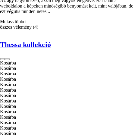
Az ágy nagyon szép, azzal meg vagyok elégedve. Bár talán a
weboldalon a képeken minőségibb benyomást kelt, mint valójában, de
ezt végülis minden netes...
Mutass többet
összes vélemény
(
4
)
Thessa kollekció
Kosárba
Kosárba
Kosárba
Kosárba
Kosárba
Kosárba
Kosárba
Kosárba
Kosárba
Kosárba
Kosárba
Kosárba
Kosárba
Kosárba