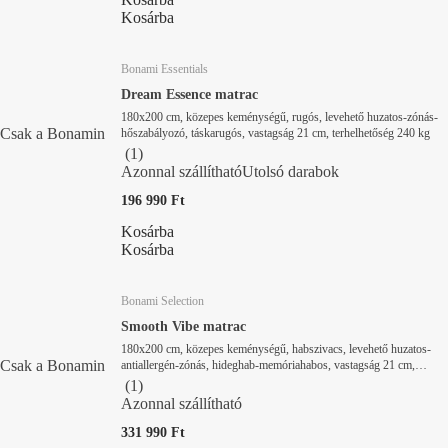
Kosárba
Bonami Essentials
Dream Essence matrac
180x200 cm, közepes keménységű, rugós, levehető huzatos-zónás-
Csak a Bonamin
hőszabályozó, táskarugós, vastagság 21 cm, terhelhetőség 240 kg
(
1
)
Azonnal szállítható
Utolsó darabok
196 990 Ft
Kosárba
Kosárba
Bonami Selection
Smooth Vibe matrac
180x200 cm, közepes keménységű, habszivacs, levehető huzatos-
Csak a Bonamin
antiallergén-zónás, hideghab-memóriahabos, vastagság 21 cm,
terhelhetőség 120 kg
(
1
)
Azonnal szállítható
331 990 Ft