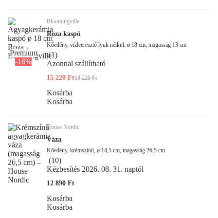
Bloomingville
Roza kaspó
Kőedény, vízleeresztő lyuk nélkül, ø 18 cm, magasság 13 cm
Premium
(
1
)
-16%
Azonnal szállítható
15 220 Ft
18 220 Ft
Kosárba
Kosárba
House Nordic
Váza
Kőedény, krémszínű, ø 14,5 cm, magasság 26,5 cm
(
10
)
Kézbesítés 2026. 08. 31. naptól
12 890 Ft
Kosárba
Kosárba