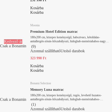
251 990 Ft
Kosárba
Kosárba
Moonia
Premium Hotel Edition matrac
180x200 cm, közepes keménységű, habszivacs, kétoldalas-
Kedvező ár
antiallergén-zónás-hőszabályozó, hideghab-memóriahabos-nagy
sűrűségű habbal, vastagság 30 cm, terhelhetőség 180 kg
Csak a Bonamin
(
9
)
Azonnal szállítható
Utolsó darabok
323 990 Ft
Kosárba
Kosárba
Bonami Selection
Memory Luna matrac
180x200 cm, közepes keménységű, rugós, levehető huzatos-
Csak a Bonamin
antiallergén-zónás-hőszabályozó, hideghab-memóriahabos-
táskarugós, vastagság 21 cm, terhelhetőség 120 kg
(
1
)
Azonnal szállítható
Utolsó darabok