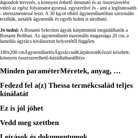
átgondolt tervezés, a könnyen érthető útmutató és az összeszerelési
videó az egész folyamatot gyorssá, egyszerűvé és - ami a legfontosabb
- stresszmentessé teszi. A 30 kg-ot elbíró ágyneműtartóban szezonális
textíliák, tartalék ágyneműk és egyéb holmi is tárolható.
Jó tudni:
A Bonami Selection ágyak kárpitmintái megtalálhatók a
Bonami Boltban. Az ágyneműtartó maximális magassága 20 cm, a
lamellás ágyrács kiválasztott helyzetétől függően.
180x200 cm
Ágyneműtartós
Ágyráccsal
Kárpitozott
Kézzel készített-
könnyen összeszerelhető-háziállatbarát
Bézs
Minden paraméter
Méretek, anyag, …
Fedezd fel a(z) Thessa termékcsalád teljes
kínálatát
Ez is jól jöhet
Vedd meg szettben
Leírások és dokumentumok