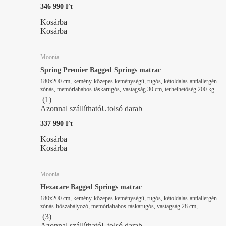
346 990 Ft
Kosárba
Kosárba
Moonia
Spring Premier Bagged Springs matrac
180x200 cm, kemény-közepes keménységű, rugós, kétoldalas-antiallergén-
zónás, memóriahabos-táskarugós, vastagság 30 cm, terhelhetőség 200 kg
(
1
)
Azonnal szállítható
Utolsó darab
337 990 Ft
Kosárba
Kosárba
Moonia
Hexacare Bagged Springs matrac
180x200 cm, kemény-közepes keménységű, rugós, kétoldalas-antiallergén-
zónás-hőszabályozó, memóriahabos-táskarugós, vastagság 28 cm,
terhelhetőség 200 kg
(
3
)
Azonnal szállítható
Utolsó darab