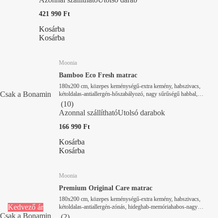
421 990 Ft
Kosárba
Kosárba
Moonia
Bamboo Eco Fresh matrac
180x200 cm, közepes keménységű-extra kemény, habszivacs,
Csak a Bonamin
kétoldalas-antiallergén-hőszabályozó, nagy sűrűségű habbal,
vastagság 21 cm, terhelhetőség 180 kg
(
10
)
Azonnal szállítható
Utolsó darabok
166 990 Ft
Kosárba
Kosárba
Moonia
Premium Original Care matrac
180x200 cm, közepes keménységű-extra kemény, habszivacs,
Kedvező ár
kétoldalas-antiallergén-zónás, hideghab-memóriahabos-nagy
sűrűségű habbal, vastagság 27 cm, terhelhetőség 180 kg
Csak a Bonamin
(
2
)