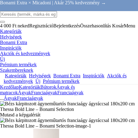
Bonami Extra × Micadoni |
Akár 25% kedvezmény →
4 000 Ft neked
Regisztráció
Bejelentkezés
Összehasonlítás
Kosár
Menu
Kategóriák
Helyiségek
Bonami Extra
Inspirációk
Akciók és kedvezmények
Új
Prémium termékek
Szakembereknek
Kategóriák
Helyiségek
Bonami Extra
Inspirációk
Akciók és
kedvezmények
Új
Prémium termékek
Kezdőlap
Kategóriák
Bútorok
Ágyak és
matracok
Ágyak
Franciaágyak
Franciaágyak
...
Ágyak
Franciaágyak
Mutasd a képgalériát