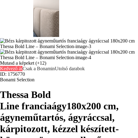
Mutasd a képeket
(+12)
Kedvező ár
Csak a Bonamin
Utolsó darabok
ID: 1756770
Bonami Selection
Thessa Bold
Line franciaágy
180x200 cm,
ágyneműtartós, ágyráccsal,
kárpitozott, kézzel készített-