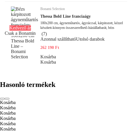
Bonami Selection
Thessa Bold Line franciaágy
180x200 cm, ágyneműtartós, ágyráccsal, kárpitozott, kézzel
Kedvező ár
készített-könnyen összeszerelhető-háziállatbarát, bézs
Csak a Bonamin
(
7
)
Azonnal szállítható
Utolsó darabok
262 190 Ft
Kosárba
Kosárba
Hasonló termékek
Kosárba
Kosárba
Kosárba
Kosárba
Kosárba
Kosárba