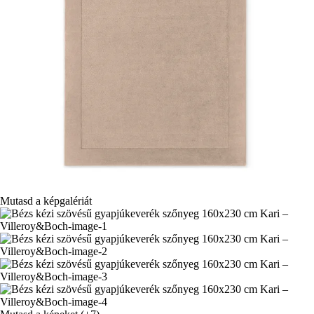
Mutasd a képgalériát