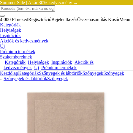
Summer Sale |
Akár 30% kedvezmény →
4 000 Ft neked
Regisztráció
Bejelentkezés
Összehasonlítás
Kosár
Menu
Kategóriák
Helyiségek
Inspirációk
Akciók és kedvezmények
Új
Prémium termékek
Szakembereknek
Kategóriák
Helyiségek
Inspirációk
Akciók és
kedvezmények
Új
Prémium termékek
Kezdőlap
Kategóriák
Szőnyegek és lábtörlők
Szőnyegek
Szőnyegek
...
Szőnyegek és lábtörlők
Szőnyegek