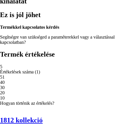
kínálatát
Ez is jól jöhet
Termékkel kapcsolatos kérdés
Segítségre van szükséged a paraméterekkel vagy a választással
kapcsolatban?
Termék értékelése
5
Értékelések száma
(
1
)
5
1
4
0
3
0
2
0
1
0
Hogyan történik az értékelés?
1812 kollekció