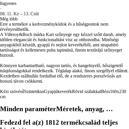
Ingyenes
·
08. 11. Ke – 13. Csüt
Még több
Erre a termékre a kedvezménykódok és a hűségpontok nem
érvényesíthetők.
A Villeroy&Boch márka Kari szőnyege egy kézzel szőtt darab, amely
időtlen eleganciát és funkcionalitást visz az otthonodba. Minőségi
anyagokból készült, gyapjú és nejlon keverékéből, ami strapabíró
tartósságot és kellemesen puha tapintású, finom textúrájú szőnyeget
biztosít.
Könnyen karbantartható, nagyon tartós, és hangelnyelő, hőszigetelő
tulajdonságokkal rendelkezik. Téglalap alakú, finom szegéllyel ellátott.
Kezdetben szálhullás fordulhat elő, de a rendszeres porszívózás azt
hosszú távon csökkenti.
Kézi szövésű
Szintetikus
Gyapjúkeverék
Rövid szálakkal
Bézs
160x230
cm
Minden paraméter
Méretek, anyag, …
Fedezd fel a(z) 1812 termékcsalád teljes