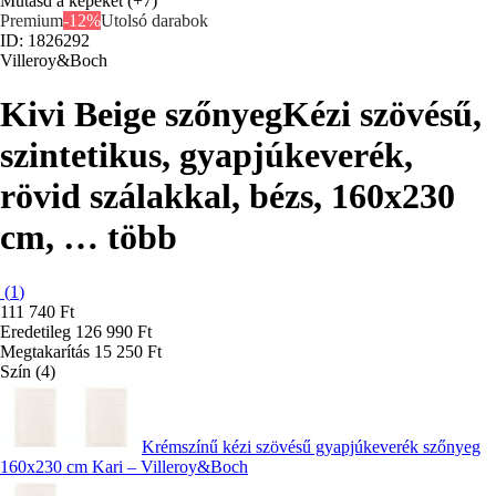
Mutasd a képeket
(+7)
Premium
-12%
Utolsó darabok
ID: 1826292
Villeroy&Boch
Kivi Beige szőnyeg
Kézi szövésű,
szintetikus, gyapjúkeverék,
rövid szálakkal, bézs, 160x230
cm
, …
több
(
1
)
111 740 Ft
Eredetileg
126 990 Ft
Megtakarítás 15 250 Ft
Szín (4)
Krémszínű kézi szövésű gyapjúkeverék szőnyeg
160x230 cm Kari – Villeroy&Boch