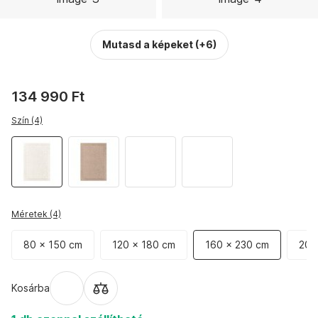
Mutasd a képeket
(+6)
134 990 Ft
Szín (4)
Méretek (4)
80 x 150 cm
120 x 180 cm
160 x 230 cm
20
Kosárba