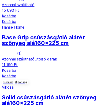
Azonnal szállítható
15 690 Ft
Kosárba
Kosárba
Hanse Home
Base Grip csúszásgátló alátét
szőnyeg alá
160x225 cm
(
1
)
Azonnal szállítható
Utolsó darab
11 190 Ft
Kosárba
Kosárba
Premium
Újdonság
Vikosa
Solid csúszásgátló alátét szőnyeg
alá
160x225 cm