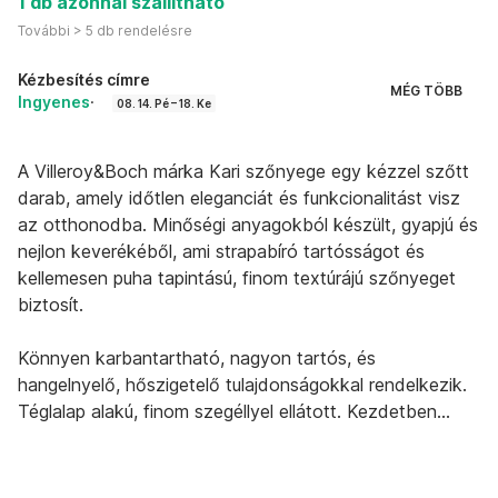
1 db azonnal szállítható
További > 5 db rendelésre
Kézbesítés címre
MÉG TÖBB
Ingyenes
·
08. 14. Pé – 18. Ke
A Villeroy&Boch márka Kari szőnyege egy kézzel szőtt
darab, amely időtlen eleganciát és funkcionalitást visz
az otthonodba. Minőségi anyagokból készült, gyapjú és
nejlon keverékéből, ami strapabíró tartósságot és
kellemesen puha tapintású, finom textúrájú szőnyeget
biztosít.
Könnyen karbantartható, nagyon tartós, és
hangelnyelő, hőszigetelő tulajdonságokkal rendelkezik.
Téglalap alakú, finom szegéllyel ellátott. Kezdetben
szálhullás fordulhat elő, de a rendszeres porszívózás
azt hosszú távon csökkenti.