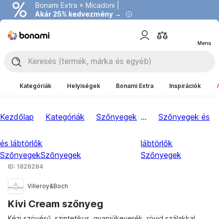
Bonami Extra × Micadoni |
Akár 25% kedvezmény →
Menu
Kategóriák
Helyiségek
Bonami Extra
Inspirációk
Kezdőlap
Kategóriák
Szőnyegek
...
Szőnyegek és
és lábtörlők
lábtörlők
Szőnyegek
Szőnyegek
Szőnyegek
ID: 1826284
Villeroy&Boch
Kivi Cream szőnyeg
Kézi szövésű, szintetikus, gyapjúkeverék, rövid szálakkal,