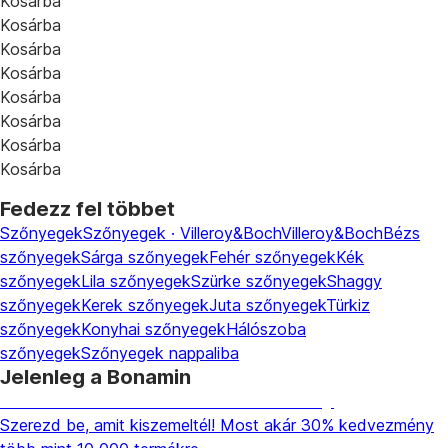
Kosárba
Kosárba
Kosárba
Kosárba
Kosárba
Kosárba
Kosárba
Kosárba
Fedezz fel többet
Szőnyegek
Szőnyegek · Villeroy&Boch
Villeroy&Boch
Bézs
szőnyegek
Sárga szőnyegek
Fehér szőnyegek
Kék
szőnyegek
Lila szőnyegek
Szürke szőnyegek
Shaggy
szőnyegek
Kerek szőnyegek
Juta szőnyegek
Türkiz
szőnyegek
Konyhai szőnyegek
Hálószoba
szőnyegek
Szőnyegek nappaliba
Jelenleg a Bonamin
Summer Sale: Akár 30% kedvezmény
Szerezd be, amit kiszemeltél! Most akár 30% kedvezmény