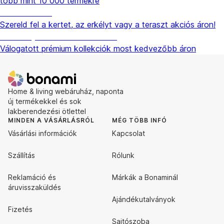
több mint 10 000 termékre
Kerti akciók
Szereld fel a kertet, az erkélyt vagy a teraszt akciós áron!
Akciós prémium termékek
Válogatott prémium kollekciók most kedvezőbb áron
Home & living webáruház, naponta
új termékekkel és sok
lakberendezési ötlettel
MINDEN A VÁSÁRLÁSRÓL
MÉG TÖBB INFÓ
Vásárlási információk
Kapcsolat
Szállítás
Rólunk
Reklamáció és
Márkák a Bonaminál
áruvisszaküldés
Ajándékutalványok
Fizetés
Sajtószoba