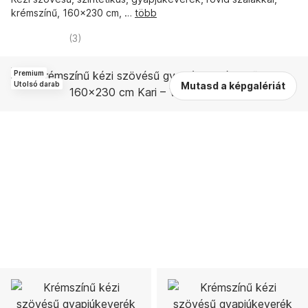
krémszínű, 160x230 cm
, …
több
(
3
)
Premium
Utolsó darab
Mutasd a képgalériát