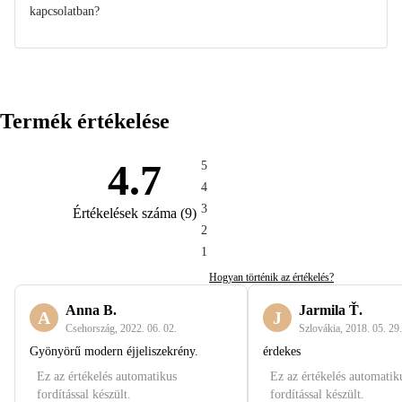
kapcsolatban?
Termék értékelése
4.7
5
4
3
Értékelések száma
(
9
)
2
1
Hogyan történik az értékelés?
Anna B.
Jarmila Ť.
A
J
Csehország
,
2022. 06. 02.
Szlovákia
,
2018. 05. 29.
Gyönyörű modern éjjeliszekrény.
érdekes
Ez az értékelés automatikus
Ez az értékelés automatik
fordítással készült.
fordítással készült.