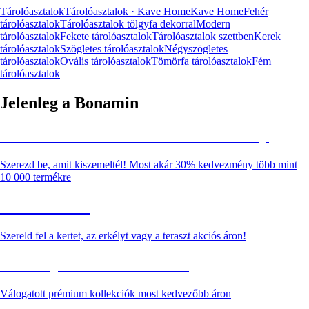
Tárolóasztalok
Tárolóasztalok · Kave Home
Kave Home
Fehér
tárolóasztalok
Tárolóasztalok tölgyfa dekorral
Modern
tárolóasztalok
Fekete tárolóasztalok
Tárolóasztalok szettben
Kerek
tárolóasztalok
Szögletes tárolóasztalok
Négyszögletes
tárolóasztalok
Ovális tárolóasztalok
Tömörfa tárolóasztalok
Fém
tárolóasztalok
Jelenleg a Bonamin
Summer Sale: Akár 30% kedvezmény
Szerezd be, amit kiszemeltél! Most akár 30% kedvezmény több mint
10 000 termékre
Kerti akciók
Szereld fel a kertet, az erkélyt vagy a teraszt akciós áron!
Akciós prémium termékek
Válogatott prémium kollekciók most kedvezőbb áron