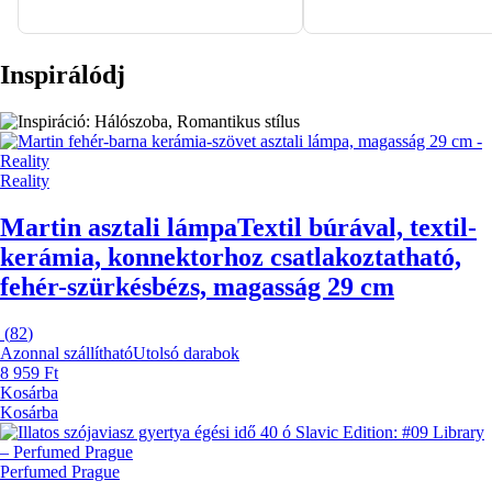
Inspirálódj
Reality
Martin asztali lámpa
Textil búrával, textil-
kerámia, konnektorhoz csatlakoztatható,
fehér-szürkésbézs, magasság 29 cm
(
82
)
Azonnal szállítható
Utolsó darabok
8 959 Ft
Kosárba
Kosárba
Perfumed Prague