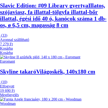
Slavic Edition: #09 Library gyertya
Illatos,
szójaviasz, fa illattal-tölgyfa illattal-bőr
illattal, égési idő 40 ó, kanócok száma 1 db-
os, ø 6,5 cm, magasság 8 cm
(
33
)
Azonnal szállítható
7 279 Ft
Kosárba
Kosárba
Euromant
Skyline takaró
Világoskék, 140x180 cm
(
10
)
Elfogyott
19 690 Ft
Megfigyelés
Woodman