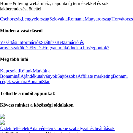
Home & living webáruház, naponta új termékekkel és sok
lakberendezési ötlettel
Csehország
Lengyelország
Szlovákia
Románia
Magyarország
Horvátorsz
Minden a vásárlásról
Vásárlási információk
Szállítás
Reklamáció és
áruvisszaküldés
Fizetés
Hogyan működnek a hűségpontok?
Még több infó
Kapcsolat
Rólunk
Márkák a
Bonaminál
Ajándékutalványok
Sajtószoba
Affiliate marketing
Bonami
cégek számára
BonamiStar
Töltsd le a mobil appunkat!
Kövess minket a közösségi oldalakon
Üzleti feltételek
Adatvédelem
Cookie szabályzat és beállítások