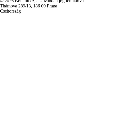
© 2026 Bonami.cz, a.s. Minden jog fenntartva.
Thámova 289/13, 186 00 Prága
Csehország