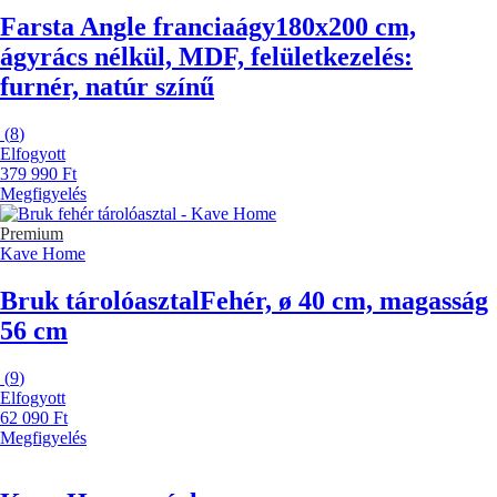
Farsta Angle franciaágy
180x200 cm,
ágyrács nélkül, MDF, felületkezelés:
furnér, natúr színű
(
8
)
Elfogyott
379 990 Ft
Megfigyelés
Premium
Kave Home
Bruk tárolóasztal
Fehér, ø 40 cm, magasság
56 cm
(
9
)
Elfogyott
62 090 Ft
Megfigyelés