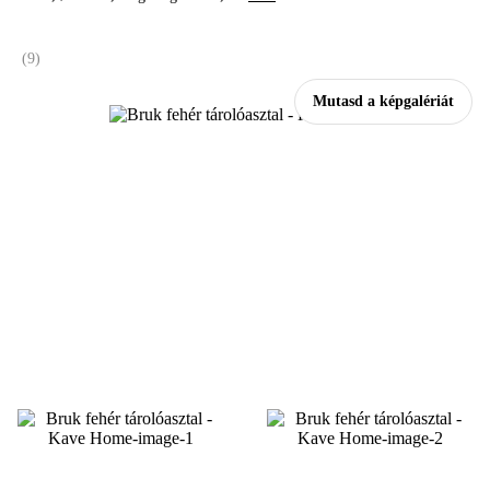
(
9
)
Mutasd a képgalériát