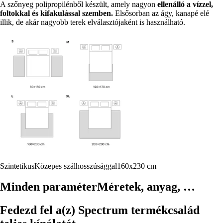
A szőnyeg polipropilénből készült, amely nagyon
ellenálló a vízzel,
foltokkal és kifakulással szemben.
Elsősorban az ágy, kanapé elé
illik, de akár nagyobb terek elválasztójaként is használható.
Szintetikus
Közepes szálhosszúsággal
160x230 cm
Minden paraméter
Méretek, anyag, …
Fedezd fel a(z) Spectrum termékcsalád