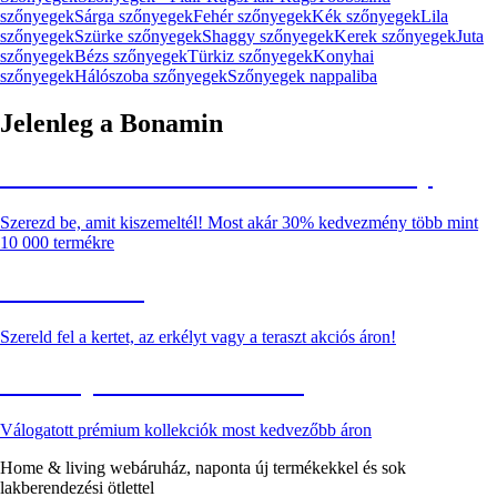
szőnyegek
Sárga szőnyegek
Fehér szőnyegek
Kék szőnyegek
Lila
szőnyegek
Szürke szőnyegek
Shaggy szőnyegek
Kerek szőnyegek
Juta
szőnyegek
Bézs szőnyegek
Türkiz szőnyegek
Konyhai
szőnyegek
Hálószoba szőnyegek
Szőnyegek nappaliba
Jelenleg a Bonamin
Summer Sale: Akár 30% kedvezmény
Szerezd be, amit kiszemeltél! Most akár 30% kedvezmény több mint
10 000 termékre
Kerti akciók
Szereld fel a kertet, az erkélyt vagy a teraszt akciós áron!
Akciós prémium termékek
Válogatott prémium kollekciók most kedvezőbb áron
Home & living webáruház, naponta új termékekkel és sok
lakberendezési ötlettel