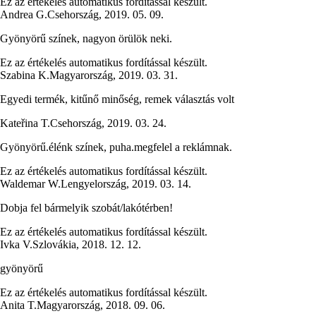
Ez az értékelés automatikus fordítással készült.
Andrea G.
Csehország
,
2019. 05. 09.
Gyönyörű színek, nagyon örülök neki.
Ez az értékelés automatikus fordítással készült.
Szabina K.
Magyarország
,
2019. 03. 31.
Egyedi termék, kitűnő minőség, remek választás volt
Kateřina T.
Csehország
,
2019. 03. 24.
Gyönyörű.élénk színek, puha.megfelel a reklámnak.
Ez az értékelés automatikus fordítással készült.
Waldemar W.
Lengyelország
,
2019. 03. 14.
Dobja fel bármelyik szobát/lakótérben!
Ez az értékelés automatikus fordítással készült.
Ivka V.
Szlovákia
,
2018. 12. 12.
gyönyörű
Ez az értékelés automatikus fordítással készült.
Anita T.
Magyarország
,
2018. 09. 06.