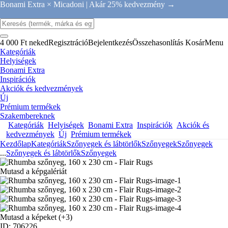
Bonami Extra × Micadoni |
Akár 25% kedvezmény →
4 000 Ft neked
Regisztráció
Bejelentkezés
Összehasonlítás
Kosár
Menu
Kategóriák
Helyiségek
Bonami Extra
Inspirációk
Akciók és kedvezmények
Új
Prémium termékek
Szakembereknek
Kategóriák
Helyiségek
Bonami Extra
Inspirációk
Akciók és
kedvezmények
Új
Prémium termékek
Kezdőlap
Kategóriák
Szőnyegek és lábtörlők
Szőnyegek
Szőnyegek
...
Szőnyegek és lábtörlők
Szőnyegek
Mutasd a képgalériát
Mutasd a képeket
(+3)
ID: 706226