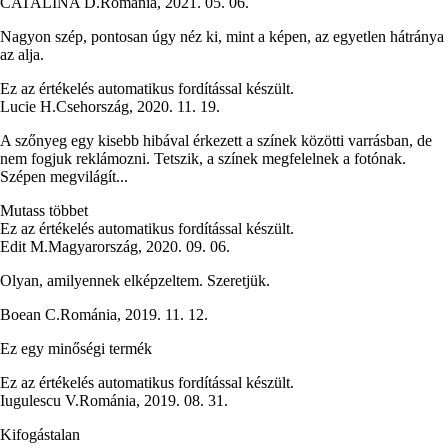
CATALINA D.
Románia
,
2021. 05. 06.
Nagyon szép, pontosan úgy néz ki, mint a képen, az egyetlen hátránya
az alja.
Ez az értékelés automatikus fordítással készült.
Lucie H.
Csehország
,
2020. 11. 19.
A szőnyeg egy kisebb hibával érkezett a színek közötti varrásban, de
nem fogjuk reklámozni. Tetszik, a színek megfelelnek a fotónak.
Szépen megvilágít...
Mutass többet
Ez az értékelés automatikus fordítással készült.
Edit M.
Magyarország
,
2020. 09. 06.
Olyan, amilyennek elképzeltem. Szeretjük.
Boean C.
Románia
,
2019. 11. 12.
Ez egy minőségi termék
Ez az értékelés automatikus fordítással készült.
Iugulescu V.
Románia
,
2019. 08. 31.
Kifogástalan