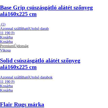
Base Grip csúszásgátló alátét szőnyeg
alá
160x225 cm
(
1
)
Azonnal szállítható
Utolsó darab
11 190 Ft
Kosárba
Kosárba
Premium
Újdonság
Vikosa
Solid csúszásgátló alátét szőnyeg
alá
160x225 cm
Azonnal szállítható
Utolsó darabok
11 190 Ft
Kosárba
Kosárba
Flair Rugs márka