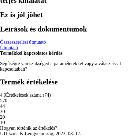
teljes kínálatát
Ez is jól jöhet
Leírások és dokumentumok
Összeszerelési útmutató
Útmutató
Termékkel kapcsolatos kérdés
Segítségre van szükséged a paraméterekkel vagy a választással
kapcsolatban?
Termék értékelése
4.9
Értékelések száma
(
74
)
5
70
4
4
3
0
2
0
1
0
Hogyan történik az értékelés?
U
Urszula K.
Lengyelország
,
2023. 08. 17.