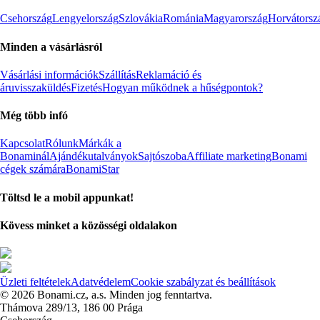
Csehország
Lengyelország
Szlovákia
Románia
Magyarország
Horvátorsz
Minden a vásárlásról
Vásárlási információk
Szállítás
Reklamáció és
áruvisszaküldés
Fizetés
Hogyan működnek a hűségpontok?
Még több infó
Kapcsolat
Rólunk
Márkák a
Bonaminál
Ajándékutalványok
Sajtószoba
Affiliate marketing
Bonami
cégek számára
BonamiStar
Töltsd le a mobil appunkat!
Kövess minket a közösségi oldalakon
Üzleti feltételek
Adatvédelem
Cookie szabályzat és beállítások
© 2026 Bonami.cz, a.s. Minden jog fenntartva.
Thámova 289/13, 186 00 Prága