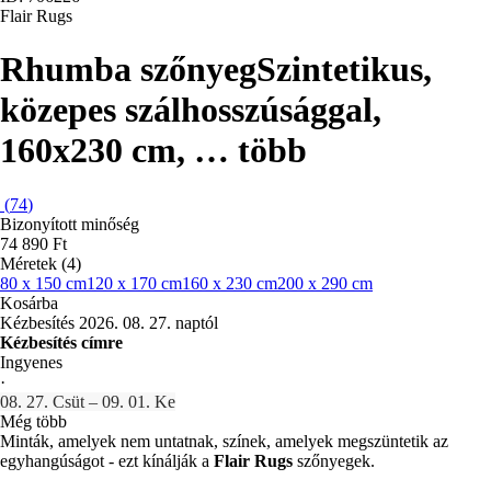
Flair Rugs
Rhumba szőnyeg
Szintetikus,
közepes szálhosszúsággal,
160x230 cm
, …
több
(
74
)
Bizonyított minőség
74 890 Ft
Méretek (4)
80 x 150 cm
120 x 170 cm
160 x 230 cm
200 x 290 cm
Kosárba
Kézbesítés 2026. 08. 27. naptól
Kézbesítés címre
Ingyenes
·
08. 27. Csüt – 09. 01. Ke
Még több
Minták, amelyek nem untatnak, színek, amelyek megszüntetik az
egyhangúságot - ezt kínálják a
Flair Rugs
szőnyegek.