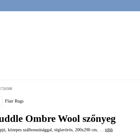
1726308
Flair Rugs
uddle Ombre Wool szőnyeg
jú, közepes szálhosszúsággal, téglavörös, 200x290 cm
, …
több