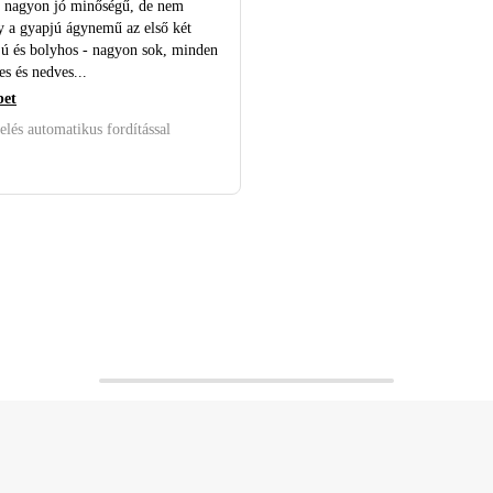
nagyon jó minőségű, de nem
y a gyapjú ágynemű az első két
jú és bolyhos - nagyon sok, minden
es és nedves...
bet
elés automatikus fordítással