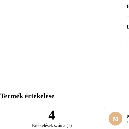
F
L
Ö
Ú
Termék értékelése
4
M
L
Értékelések száma
(
1
)