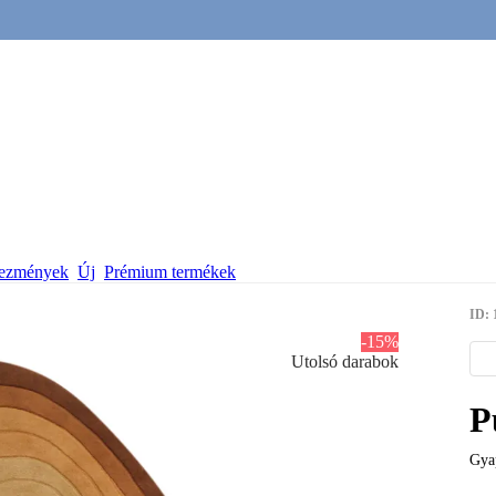
vezmények
Új
Prémium termékek
ID: 
-15%
Utolsó darabok
P
Gyap