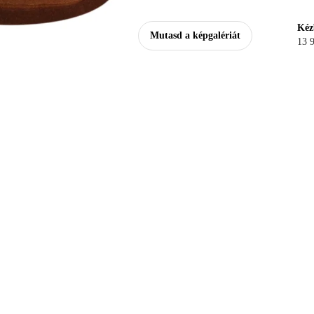
Kéz
Mutasd a képgalériát
13 9