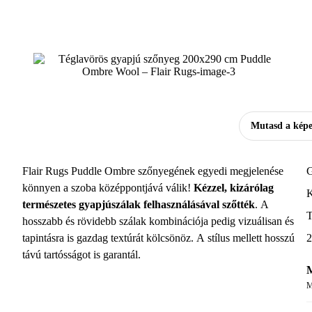
Mutasd a képe
Flair Rugs Puddle Ombre szőnyegének egyedi megjelenése
G
könnyen a szoba középpontjává válik!
Kézzel, kizárólag
K
természetes gyapjúszálak felhasználásával szőtték
. A
T
hosszabb és rövidebb szálak kombinációja pedig vizuálisan és
tapintásra is gazdag textúrát kölcsönöz. A stílus mellett hosszú
2
távú tartósságot is garantál.
M
M