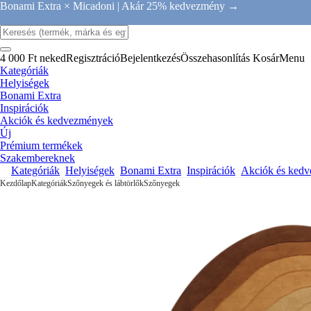
Bonami Extra × Micadoni |
Akár 25% kedvezmény →
4 000 Ft neked
Regisztráció
Bejelentkezés
Összehasonlítás
Kosár
Menu
Kategóriák
Helyiségek
Bonami Extra
Inspirációk
Akciók és kedvezmények
Új
Prémium termékek
Szakembereknek
Kategóriák
Helyiségek
Bonami Extra
Inspirációk
Akciók és ked
Kezdőlap
Kategóriák
Szőnyegek és lábtörlők
Szőnyegek