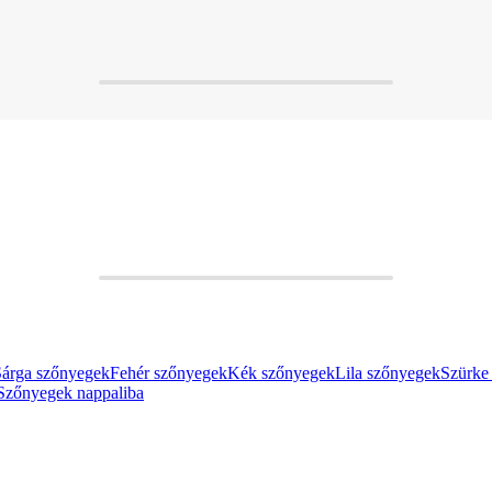
Sárga szőnyegek
Fehér szőnyegek
Kék szőnyegek
Lila szőnyegek
Szürke
Szőnyegek nappaliba