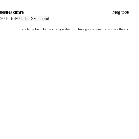
besítés címre
Még több
90 Ft-tól
·
08. 12. Sze naptól
Erre a termékre a kedvezménykódok és a hűségpontok nem érvényesíthetők.