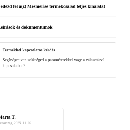
edezd fel a(z) Mesmerise termékcsalád teljes kínálatát
eírások és dokumentumok
sszeszerelési útmutató
tmutató
Termékkel kapcsolatos kérdés
Segítségre van szükséged a paraméterekkel vagy a választással
kapcsolatban?
Marta T.
ettország
,
2025. 11. 02.