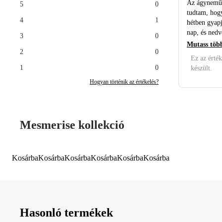
Az ágynemű 
5
0
tudtam, hog
4
1
hétben gyap
nap, és nedv
3
0
Mutass töb
2
0
Ez az érték
1
0
készült.
Hogyan történik az értékelés?
Mesmerise kollekció
Kosárba
Kosárba
Kosárba
Kosárba
Kosárba
Kosárba
Hasonló termékek