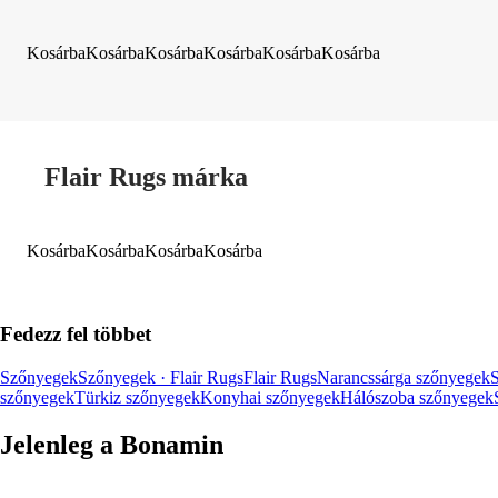
Kosárba
Kosárba
Kosárba
Kosárba
Kosárba
Kosárba
Flair Rugs márka
Kosárba
Kosárba
Kosárba
Kosárba
Fedezz fel többet
Szőnyegek
Szőnyegek · Flair Rugs
Flair Rugs
Narancssárga szőnyegek
szőnyegek
Türkiz szőnyegek
Konyhai szőnyegek
Hálószoba szőnyegek
Jelenleg a Bonamin
Summer Sale: Akár 30% kedvezmény