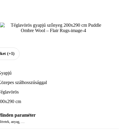
ket
(+1)
yapjú
özepes szálhosszúsággal
églavörös
00x290 cm
inden paraméter
éretek, anyag, …