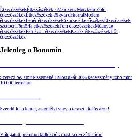
Étkezőszékek
Étkezőszékek · Marckeric
Marckeric
Zöld
étkezőszékek
Étkezőszékek tölgyfa dekorral
Modern
étkezőszékek
Fehér étkezőszékek
Szürke étkezőszékek
Étkezőszékek
szettben
Tömörfa étkezőszékek
Fém étkezőszékek
Műanyag
étkezőszékek
Párnázott étkezőszékek
Karfás étkezőszékek
Bőr
étkezőszékek
Jelenleg a Bonamin
Summer Sale: Akár 30% kedvezmény
Szerezd be, amit kiszemeltél! Most akár 30% kedvezmény több mint
10 000 termékre
Kerti akciók
Szereld fel a kertet, az erkélyt vagy a teraszt akciós áron!
Akciós prémium termékek
Válogatott prémium kollekciók most kedvezőbb áron