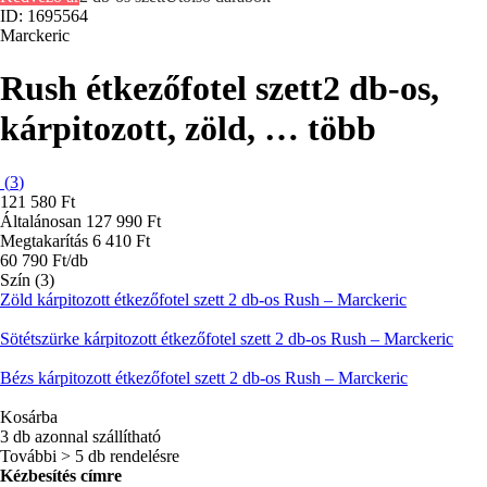
ID: 1695564
Marckeric
Rush étkezőfotel szett
2 db-os,
kárpitozott, zöld
, …
több
(
3
)
121 580 Ft
Általánosan 127 990 Ft
Megtakarítás 6 410 Ft
60 790 Ft/db
Szín (3)
Zöld kárpitozott étkezőfotel szett 2 db-os Rush – Marckeric
Sötétszürke kárpitozott étkezőfotel szett 2 db-os Rush – Marckeric
Bézs kárpitozott étkezőfotel szett 2 db-os Rush – Marckeric
Kosárba
3 db azonnal szállítható
További > 5 db rendelésre
Kézbesítés címre