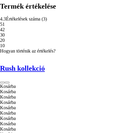
Termék értékelése
4.3
Értékelések száma
(
3
)
5
1
4
2
3
0
2
0
1
0
Hogyan történik az értékelés?
Rush kollekció
Kosárba
Kosárba
Kosárba
Kosárba
Kosárba
Kosárba
Kosárba
Kosárba
Kosárba