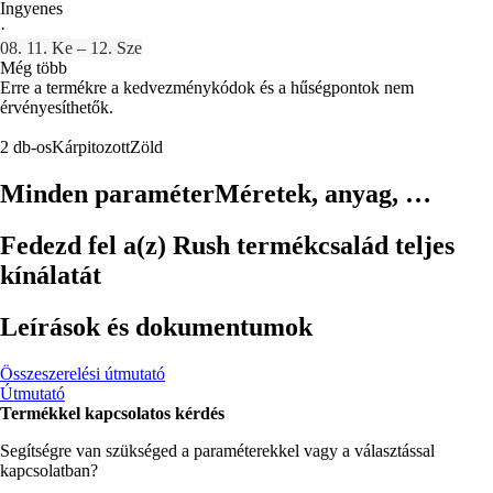
Ingyenes
·
08. 11. Ke – 12. Sze
Még több
Erre a termékre a kedvezménykódok és a hűségpontok nem
érvényesíthetők.
2 db-os
Kárpitozott
Zöld
Minden paraméter
Méretek, anyag, …
Fedezd fel a(z) Rush termékcsalád teljes
kínálatát
Leírások és dokumentumok
Összeszerelési útmutató
Útmutató
Termékkel kapcsolatos kérdés
Segítségre van szükséged a paraméterekkel vagy a választással
kapcsolatban?