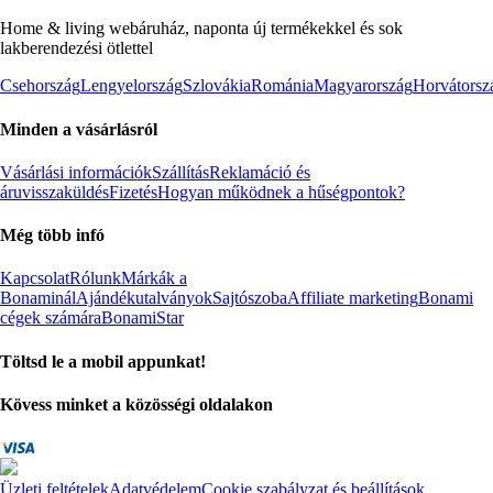
Home & living webáruház, naponta új termékekkel és sok
lakberendezési ötlettel
Csehország
Lengyelország
Szlovákia
Románia
Magyarország
Horvátorsz
Minden a vásárlásról
Vásárlási információk
Szállítás
Reklamáció és
áruvisszaküldés
Fizetés
Hogyan működnek a hűségpontok?
Még több infó
Kapcsolat
Rólunk
Márkák a
Bonaminál
Ajándékutalványok
Sajtószoba
Affiliate marketing
Bonami
cégek számára
BonamiStar
Töltsd le a mobil appunkat!
Kövess minket a közösségi oldalakon
Üzleti feltételek
Adatvédelem
Cookie szabályzat és beállítások