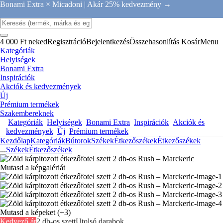
Bonami Extra × Micadoni |
Akár 25% kedvezmény →
4 000 Ft neked
Regisztráció
Bejelentkezés
Összehasonlítás
Kosár
Menu
Kategóriák
Helyiségek
Bonami Extra
Inspirációk
Akciók és kedvezmények
Új
Prémium termékek
Szakembereknek
Kategóriák
Helyiségek
Bonami Extra
Inspirációk
Akciók és
kedvezmények
Új
Prémium termékek
Kezdőlap
Kategóriák
Bútorok
Székek
Étkezőszékek
Étkezőszékek
...
Székek
Étkezőszékek
Mutasd a képgalériát
Mutasd a képeket
(+3)
Kedvező ár
2 db-os szett
Utolsó darabok