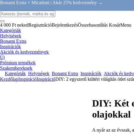
Bonami Extra × Micadoni |
Akár 25% kedvezmény →
4 000 Ft neked
Regisztráció
Bejelentkezés
Összehasonlítás
Kosár
Menu
Kategóriák
Helyiségek
Bonami Extra
Inspirációk
Akciók és kedvezmények
Új
Prémium termékek
Szakembereknek
Kategóriák
Helyiségek
Bonami Extra
Inspirációk
Akciók és ked
Kezdőlap
Inspiráció
Inspiráció
DIY: 2 egyszerű kültéri világítás ötlet sz
DIY: Két e
olajokkal
A nyár az az évszak, a