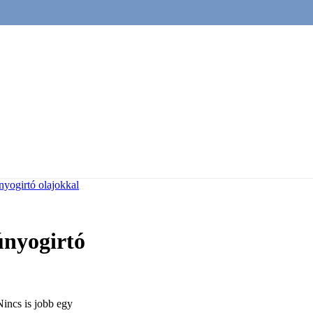
únyogirtó olajokkal
zúnyogirtó
Nincs is jobb egy