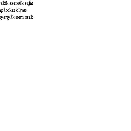
akik szeretik saját
ámpásokat olyan
 gyertyák nem csak