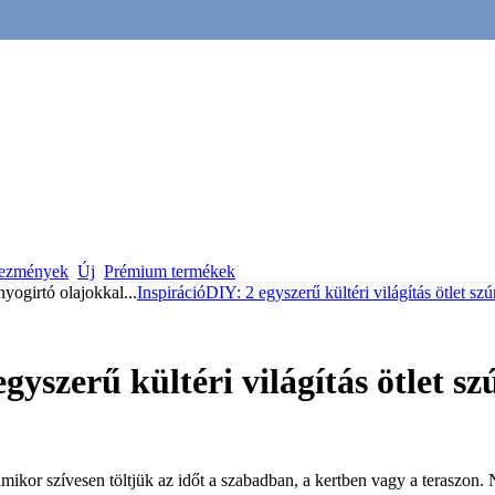
vezmények
Új
Prémium termékek
únyogirtó olajokkal
...
Inspiráció
DIY: 2 egyszerű kültéri világítás ötlet sz
gyszerű kültéri világítás ötlet s
mikor szívesen töltjük az időt a szabadban, a kertben vagy a teraszon. 