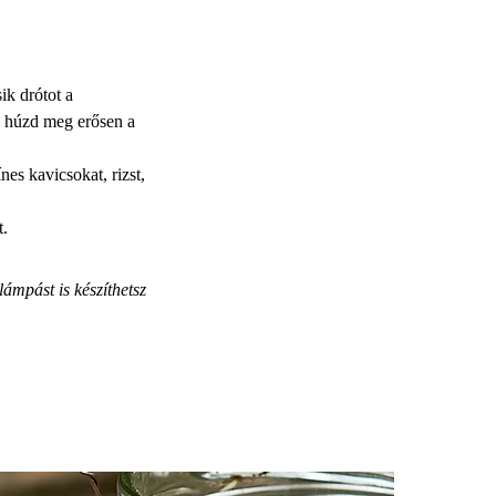
ik drótot a
jd húzd meg erősen a
es kavicsokat, rizst,
t.
lámpást is készíthetsz