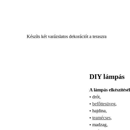
Készíts két varázslatos dekorációt a teraszra
DIY lámpás
A lámpás elkészítésé
• drót,
•
befőttesüveg
,
• hajdina,
•
teamécses
,
• madzag,