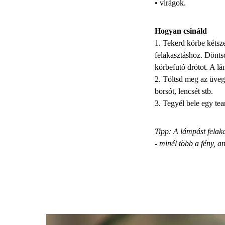
• virágok.
Hogyan csináld
1. Tekerd körbe kétsze
felakasztáshoz. Döntsd
körbefutó drótot. A lá
2. Töltsd meg az üvege
borsót, lencsét stb.
3. Tegyél bele egy tea
Tipp: A lámpást felaka
- minél több a fény, a