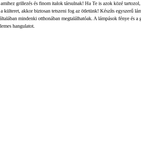
 amihez grillezés és finom italok társulnak! Ha Te is azok közé tartozol, 
 a külteret, akkor biztosan tetszeni fog az ötletünk! Készíts egyszerű l
általában mindenki otthonában megtalálhatóak. A lámpások fénye és a
lemes hangulatot.