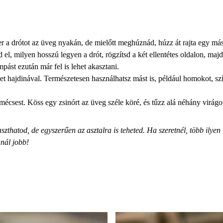
r a drótot az üveg nyakán, de mielőtt meghúznád, húzz át rajta egy más
 el, milyen hosszú legyen a drót, rögzítsd a két ellentétes oldalon, ma
mpást ezután már fel is lehet akasztani.
t hajdinával. Természetesen használhatsz mást is, például homokot, szín
mécsest. Köss egy zsinórt az üveg széle köré, és tűzz alá néhány virágo
szthatod, de egyszerűen az asztalra is teheted. Ha szeretnél, több ilyen 
nnál jobb!