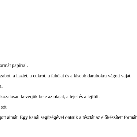
ormát papírral.
bot, a lisztet, a cukrot, a fahéjat és a kisebb darabokra vágott vajat.
a.
ozatosan keverjük bele az olajat, a tejet és a tejfölt.
 sót.
tt almát. Egy kanál segítségével öntsük a tésztát az előkészített formá