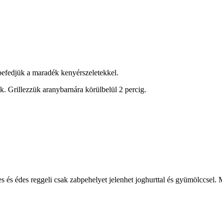
 befedjük a maradék kenyérszeletekkel.
ük. Grillezzük aranybarnára körülbelül 2 percig.
s és édes reggeli csak zabpehelyet jelenhet joghurttal és gyümölccsel. M