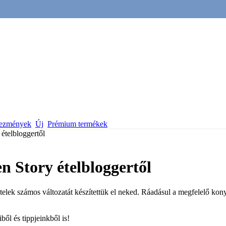
vezmények
Új
Prémium termékek
 ételbloggertől
en Story ételbloggertől
telek számos változatát készítettük el neked. Ráadásul a megfelelő kon
ből és tippjeinkből is!