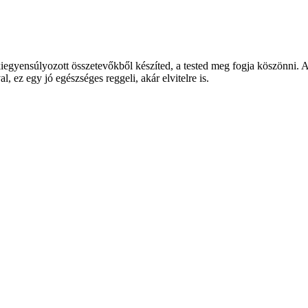
gyensúlyozott összetevőkből készíted, a tested meg fogja köszönni. A te
, ez egy jó egészséges reggeli, akár elvitelre is.