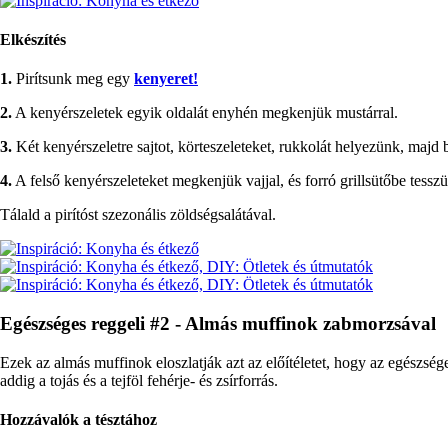
Elkészítés
1.
Pirítsunk meg egy
kenyeret!
2.
A kenyérszeletek egyik oldalát enyhén megkenjük mustárral.
3.
Két kenyérszeletre sajtot, körteszeleteket, rukkolát helyezünk, majd
4.
A felső kenyérszeleteket megkenjük vajjal, és forró grillsütőbe tessz
Tálald a pirítóst szezonális zöldségsalátával.
Egészséges reggeli #2 - Almás muffinok zabmorzsával
Ezek az almás muffinok eloszlatják azt az előítéletet, hogy az egészsége
addig a tojás és a tejföl fehérje- és zsírforrás.
Hozzávalók a tésztához