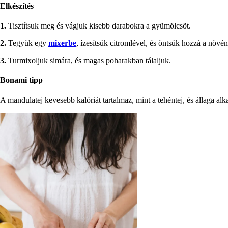
Elkészítés
1.
Tisztítsuk meg és vágjuk kisebb darabokra a gyümölcsöt.
2.
Tegyük egy
mixerbe
, ízesítsük citromlével, és öntsük hozzá a növény
3.
Turmixoljuk simára, és magas poharakban tálaljuk.
Bonami tipp
A mandulatej kevesebb kalóriát tartalmaz, mint a tehéntej, és állaga alkal